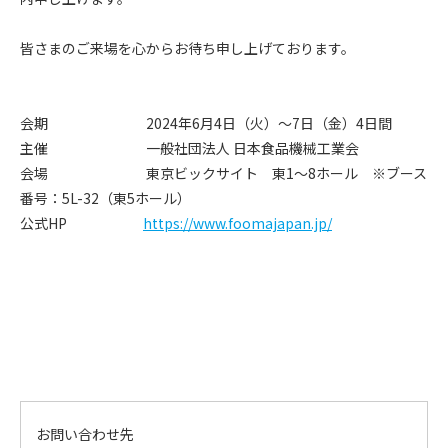
採用情報
皆さまのご来場を心からお待ち申し上げております。
サイトマップ
会期 2024年6月4日（火）～7日（金）4日間
主催 一般社団法人 日本食品機械工業会
お問い合わせ
会場 東京ビックサイト 東1～8ホール ※ブース
番号：5L-32（東5ホール）
アクセス
公式HP
https://www.foomajapan.jp/
カタログ・パンフレット
ダウンロード
資料ダウンロード
サイトポリシー
お問い合わせ先
プライバシーポリシー