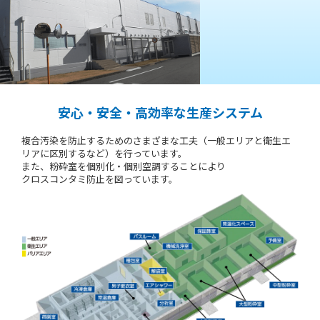
採用情報
お問い合わせ
安心・安全・高効率な生産システム
アクセス
複合汚染を防止するためのさまざまな工夫
（一般エリアと衛生エ
カタログ・パンフレット
リアに区別するなど）を行っています。
ダウンロード
また、粉砕室を個別化・個別空調することにより
クロスコンタミ防止を図っています。
サイトポリシー
プライバシーポリシー
ソーシャルメディアポリシー
ソーシャルメディア利用規約