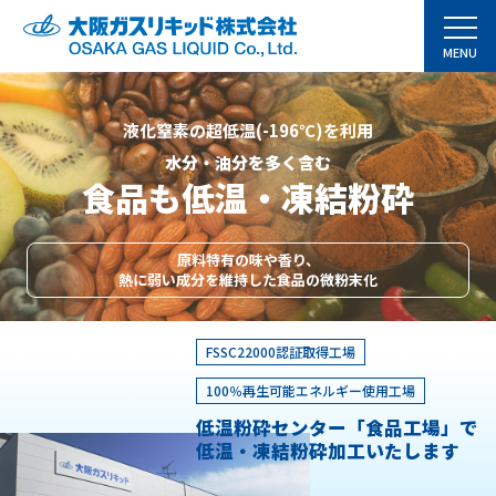
MENU
事業紹介
液化窒素の超低温(-196℃)を利用
産業ガス事業
水分・油分を多く含む
食品
も
低温・凍結粉砕
粉体事業
水素オンサイト事業
原料特有の味や香り、
熱に弱い成分を維持した食品の微粉末化
炭酸事業
FSSC22000認証取得工場
ベトナム事業
100％再生可能エネルギー使用工場
会社案内
低温粉砕センター「食品工場」で
低温・凍結粉砕加工いたします
トピックス