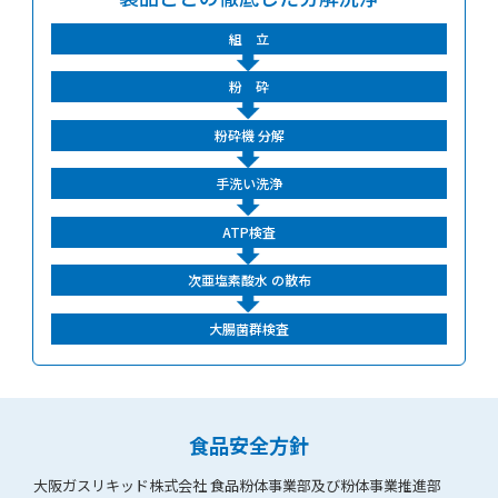
組 立
粉 砕
粉砕機
分解
手洗い洗浄
ATP検査
次亜塩素酸水
の散布
大腸菌群検査
食品安全方針
大阪ガスリキッド株式会社 食品粉体事業部及び粉体事業推進部