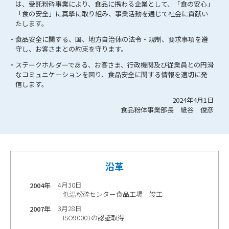
は、受託粉砕事業により、食品に携わる企業として、
「食の安心」
「食の安全」に真摯に取り組み、事業活動を通じて社会に貢献い
たします。
・食品安全に関する、国、地方自治体の法令・規制、要求事項を遵
守し、お客さまとの約束を守ります。
・ステークホルダーである、お客さま、行政機関及び従業員との円滑
なコミュニケーションを図り、食品安全に関する情報を適切に発
信します。
2024年4月1日
食品粉体事業部長 紙谷 俊彦
沿革
4月30日
2004年
低温粉砕センター食品工場 竣工
3月28日
2007年
ISO90001の認証取得