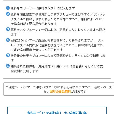
❶
原料をフリーザー（原料タンク）に投入します
❷
原料を液化窒素で予備冷却します
スクリューで運びやすく／リンレッ
クスミルで粉砕しやすくするための冷却ですので、原料によっては、
予備冷却が不要な場合があります
❸
原料をスクリューフィーダにより、
定量的にリンレックスミルへ運び
ます
❹
固定型のハンマーが高速回転する衝撃により粉砕されますが、 リン
レックスミル内に液化窒素を吹き付けることで、粉砕熱が発生せず、
一定の冷却温度を保つことが可能です
❺
粉砕後の粒子をブロワーによって空気輸送し、
サイクロンで捕集しま
す
❻
捕集された粉体を、汎用資材（PE袋・アルミ蒸着袋）
もしくはご支
給資材に充填します
⚠注意⚠ ハンマーで叩きパウダー状にする粉砕技術ですので、液状・ペース
ない
固形の食品原料
が対象です
製品ごとの徹底した分解洗浄